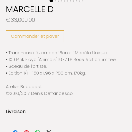
MARCELLE D
Prix
€33,000.00
Commander et payer
▪️ Trancheuse à Jambon "Berkel" Modèle Unique.
▪️ 100 Pink Floyd "Animals" 1977 LP Rose édition limitée.
▪️ Sceau de l’artiste.
▪️ Édition 1/1. H150 x L96 x P80 cm. 170kg.
Atelier Budapest.
©2016/2017 Denis Defrancesco.
Livraison
ℹ︎Toutes les œuvres sont expédiées et assurées par
des compagnies spécialisées dans l’art.