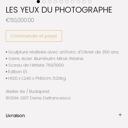
LES YEUX DU PHOTOGRAPHE
Prix
€50,000.00
Commander et payer
▪️ Sculpture réalisée avec unTronc d'Olivier de 350 ans.
▪️ Verre. Acier. Aluminuim. Miroir. Résine.
▪️ Sceau de l’Artiste 750/1000.
▪️ Édition 1/1.
▪️ H120 x L240 x P140cm. 520Kg.
Atelier Aix / Budapest.
©2014-2017 Denis Defrancesco
Livraison
ℹ︎Toutes les œuvres sont expédiées et assurées par