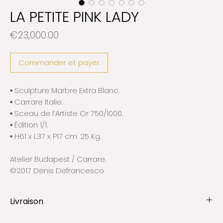
LA PETITE PINK LADY
Prix
€23,000.00
Commander et payer
▪️ Sculpture Marbre Extra Blanc.
▪️ Carrare Italie.
▪️ Sceau de l’Artiste Or 750/1000.
▪️ Édition 1/1.​
▪️ H61 x L37 x P17 cm. 25 Kg.​
Atelier Budapest / Carrare.
©2017 Denis Defrancesco
Livraison
ℹ︎Toutes les œuvres sont expédiées et assurées par