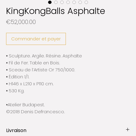
KingKongBalls Asphalte
Prix
€52,000.00
Commander et payer
▪️ Sculpture. Argile. Résine. Asphalte
▪️ Fil de Fer. Table en Bois.
▪️ Sceau de l’Artiste Or 750/1000.
▪️ Édition 1/1.​
▪️ H146 x L210 x P110 cm.
▪️ 530 Kg.​
▪️Atelier Budapest.
©2018 Denis Defrancesco.
Livraison