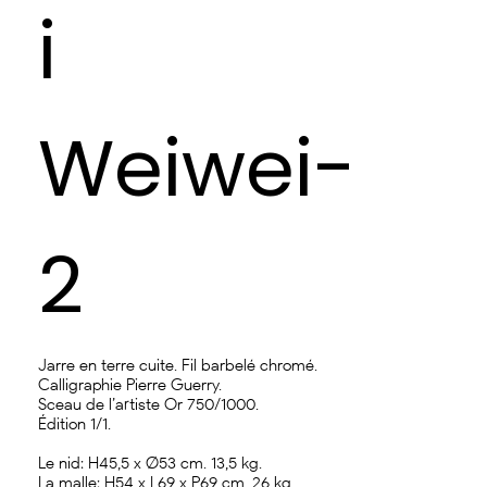
i
Weiwei-
2
Jarre en terre cuite. Fil barbelé chromé.
Calligraphie Pierre Guerry.
Sceau de l’artiste Or 750/1000.
Édition 1/1.
Le nid: H45,5 x Ø53 cm. 13,5 kg.
La malle: H54 x L69 x P69 cm. 26 kg.